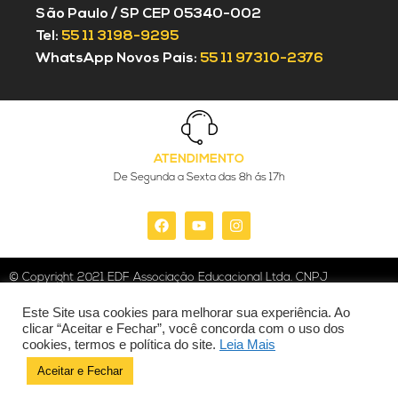
São Paulo / SP CEP 05340-002
Tel:
55 11 3198-9295
WhatsApp Novos Pais:
55 11 97310-2376
ATENDIMENTO
De Segunda a Sexta das 8h ás 17h
© Copyright 2021 EDF Associação Educacional Ltda. CNPJ
08.604.054/0001-78
Este Site usa cookies para melhorar sua experiência. Ao
clicar “Aceitar e Fechar”, você concorda com o uso dos
Politica de Privacidade
cookies, termos e política do site.
Leia Mais
Aceitar e Fechar