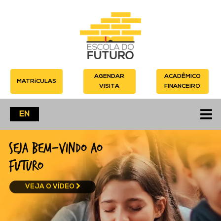
AGENDAR
ACADÊMICO
I
MATRíCULAS
CLIQUE AQUI
CLIQUE AQUI
VISITA
FINANCEIRO
EN
Seja bem-vindo ao
Futuro
VEJA O VÍDEO