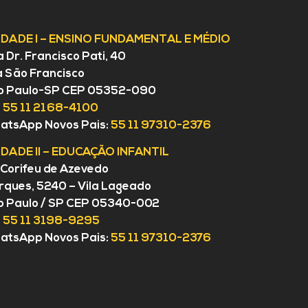
IDADE I – ENSINO FUNDAMENTAL E MÉDIO
 Dr. Francisco Pati, 40
a São Francisco
o Paulo-SP CEP 05352-090
:
55 11 2168-4100
atsApp Novos Pais:
55 11 97310-2376
IDADE II – EDUCAÇÃO INFANTIL
 Corifeu de Azevedo
ques, 5240 – Vila Lageado
o Paulo / SP CEP 05340-002
:
55 11 3198-9295
atsApp Novos Pais:
55 11 97310-2376