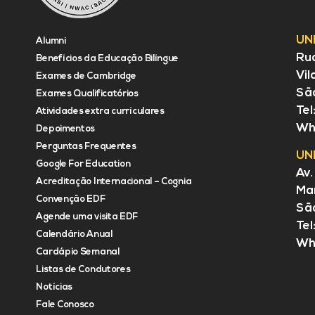
UN
Alumni
Rua
Benefícios da Educação Bilíngue
Vil
Exames de Cambridge
Sã
Exames Qualificatórios
Tel
Atividades extra currículares
Wh
Depoimentos
Perguntas Frequentes
UN
Google For Education
Av.
Acreditação Internacional – Cognia
Mar
Convenção EDF
Sã
Agende uma visita EDF
Tel
Calendário Anual
Wh
Cardápio Semanal
Listas de Condutores
Notícias
Fale Conosco