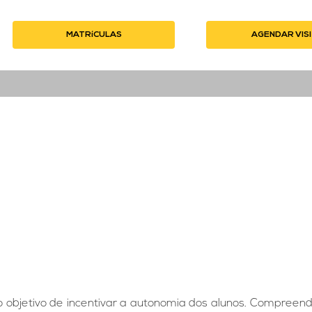
MATRíCULAS
CLIQUE AQUI
AGENDAR VIS
CLIQ
o objetivo de incentivar a autonomia dos alunos. Compreen